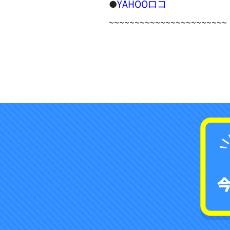
●
YAHOOロコ
~~~~~~~~~~~~~~~~~~~~~~~