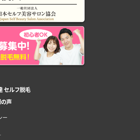
達 セルフ脱毛
様の声
シー
.