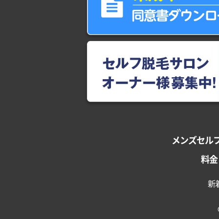
メンズセルフ
料金
新