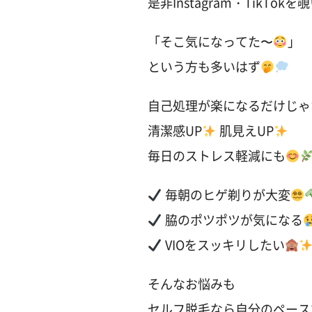
是非Instagram・TikTo
「そこ気になってた〜
」
という方も多いはず
自己処理が楽になるだけじゃ
清潔感UP
肌見えUP
毎日のストレス軽減にも
毎朝のヒゲ剃りが大変
脇のポツポツが気になる
VIOをスッキリしたい
そんなお悩みも
セルフ脱毛なら自分のペース