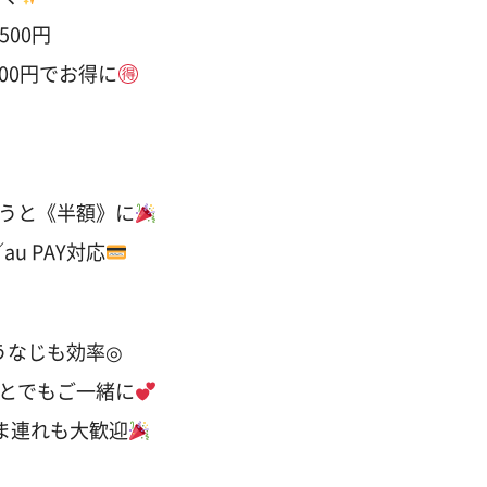
500円
00円でお得に
うと《半額》に
u PAY対応
うなじも効率◎
とでもご一緒に
さま連れも大歓迎