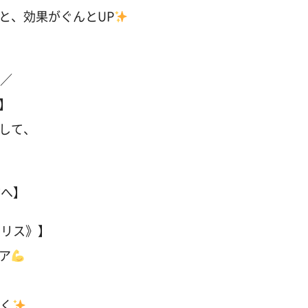
と、効果がぐんとUP
ス／
円】
して、
方へ】
ジリス》】
ア
しく