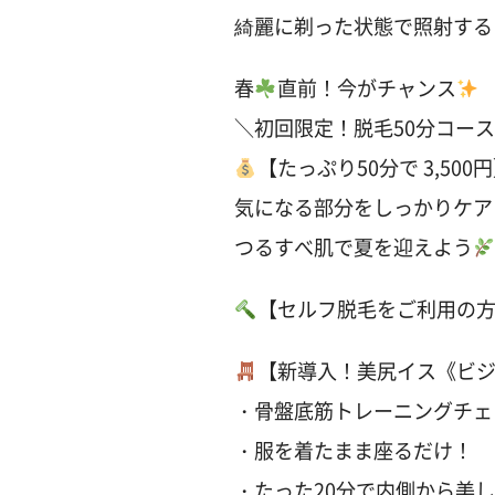
綺麗に剃った状態で照射する
春
直前！今がチャンス
＼初回限定！脱毛50分コー
【たっぷり50分で 3,500
気になる部分をしっかりケア
つるすべ肌で夏を迎えよう
【セルフ脱毛をご利用の
【新導入！美尻イス《ビ
・骨盤底筋トレーニングチェ
・服を着たまま座るだけ！
・たった20分で内側から美