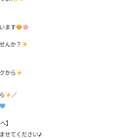
います
せんか？
クから
ら
／
方へ】
ませてください♪