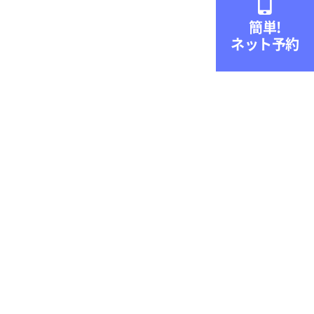

簡単!
ネット予約