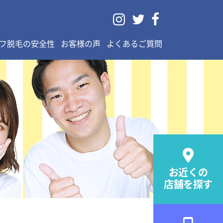



フ脱毛の安全性
お客様の声
よくあるご質問

お近くの
店舗を探す