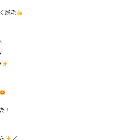
く脱毛
心
る
い
た！
ら
／