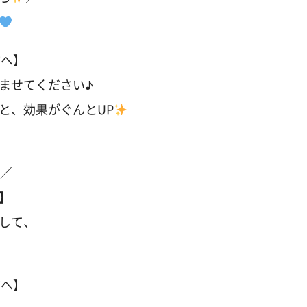
方へ】
ませてください♪
と、効果がぐんとUP
ス／
円】
して、
方へ】