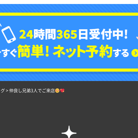
ログ
>
仲良し兄弟3人でご来店