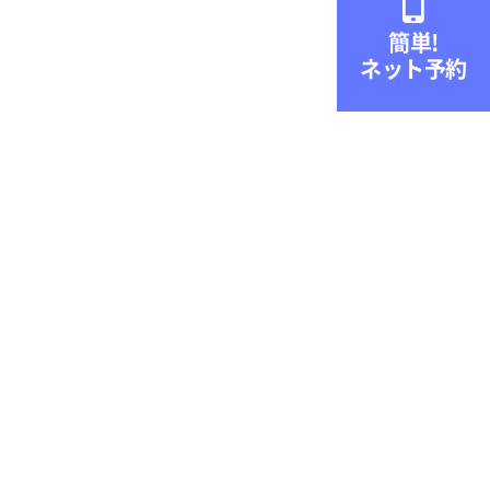

簡単!
ネット予約