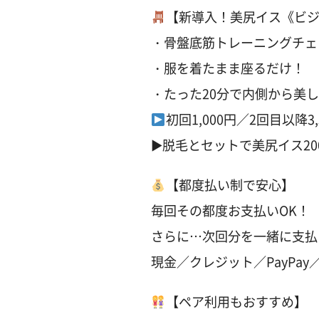
【新導入！美尻イス《ビ
・骨盤底筋トレーニングチェ
・服を着たまま座るだけ！
・たった20分で内側から美
初回1,000円／2回目以降3,
▶︎脱毛とセットで美尻イス20
【都度払い制で安心】
毎回その都度お支払いOK！
さらに…次回分を一緒に支払
現金／クレジット／PayPay／a
【ペア利用もおすすめ】