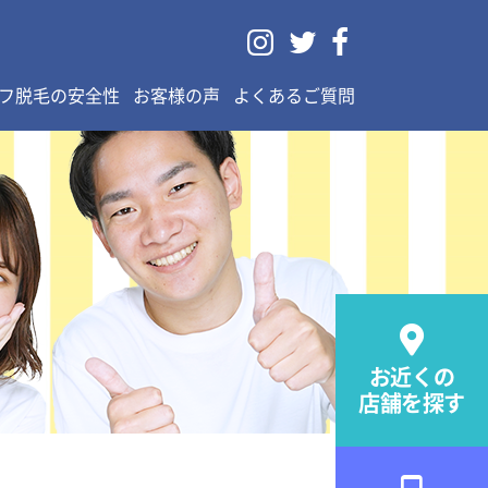



フ脱毛の安全性
お客様の声
よくあるご質問

お近くの
店舗を探す