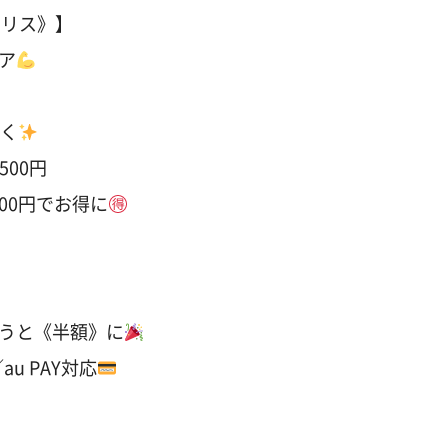
ジリス》】
ア
しく
500円
00円でお得に
うと《半額》に
u PAY対応