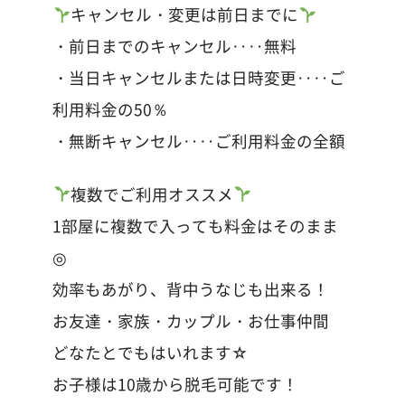
キャンセル・変更は前日までに
・前日までのキャンセル‥‥無料
・当日キャンセルまたは日時変更‥‥ご
利用料金の50％
・無断キャンセル‥‥ご利用料金の全額
複数でご利用オススメ
1部屋に複数で入っても料金はそのまま
◎
効率もあがり、背中うなじも出来る！
お友達・家族・カップル・お仕事仲間
どなたとでもはいれます☆
お子様は10歳から脱毛可能です！