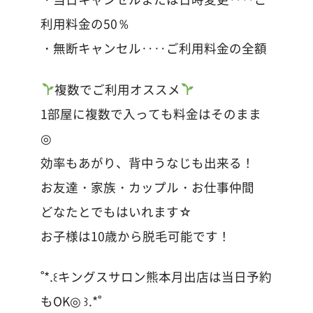
利用料金の50％
・無断キャンセル‥‥ご利用料金の全額
複数でご利用オススメ
1部屋に複数で入っても料金はそのまま
◎
効率もあがり、背中うなじも出来る！
お友達・家族・カップル・お仕事仲間
どなたとでもはいれます☆
お子様は10歳から脱毛可能です！
˚*.꒰キングスサロン熊本月出店は当日予約
もOK◎ ꒱.*˚