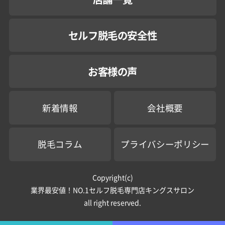
セルフ脱毛の安全性
お客様の声
新着情報
会社概要
脱毛コラム
プライバシーポリシー
Copyright(c)
業界最安値！NO.1セルフ脱毛専門店キングスサロン
all right reserved.