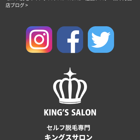
店ブログ
>
セルフ脱毛専門
キングスサロン