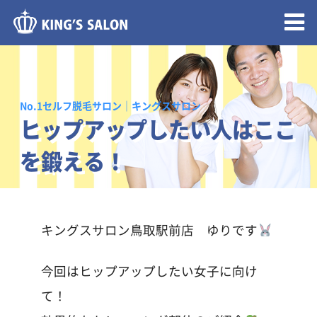
メニュー開閉
No.1セルフ脱毛サロン｜キングスサロン
ヒップアップしたい人はここ
を鍛える！
キングスサロン鳥取駅前店 ゆりです
今回はヒップアップしたい女子に向け
て！