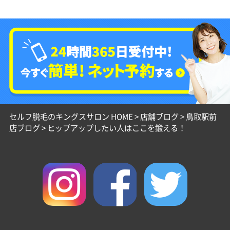
セルフ脱毛のキングスサロン HOME
>
店舗ブログ
>
鳥取駅前
店ブログ
>
ヒップアップしたい人はここを鍛える！