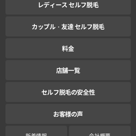
レディース セルフ脱毛
カップル・友達 セルフ脱毛
料金
店舗一覧
セルフ脱毛の安全性
お客様の声
新着情報
会社概要