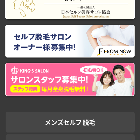
メンズセルフ 脱毛