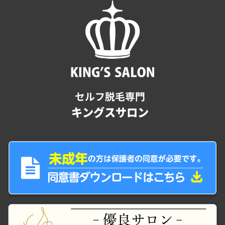
セルフ脱毛専門
キングスサロン