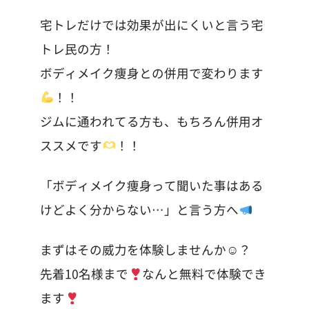
宅トレだけでは効果が出にくいと言う宅
トレ民の方！
ボディメイク痩身との併用で変わります
！！
ジムに通われてる方も、もちろん併用オ
ススメです
！！
「ボディメイク痩身って聞いた事はある
けどよく分からない…」と言う方へ
まずはその威力を体験しませんか☺︎？
先着10名様まで
なんと無料で体験でき
ます