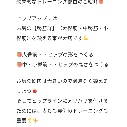
効果的なトレーニング部位のご紹介
ヒップアップには
お尻の【臀筋群】（大臀筋・中臀筋・小
臀筋）を鍛える事が大切です
大臀筋・・ヒップの形をつくる
中・小臀筋・・ヒップの高さをつくる
お尻の筋肉は大きいので満遍なく鍛えま
しょう
そしてヒップラインにメリハリを付ける
ためには、太もも裏側のトレーニングも
重要