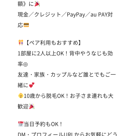
額》に
現金／クレジット／PayPay／au PAY対
応
【ペア利用もおすすめ】
1部屋に2人以上OK！背中やうなじも効
率◎
友達・家族・カップルなど誰とでもご一
緒に
10歳から脱毛OK！お子さま連れも大
歓迎
当日予約もOK！
DM・プロフィールURLからお気軽にどう