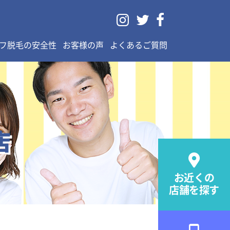



フ脱毛の安全性
お客様の声
よくあるご質問
店

お近くの
店舗を探す