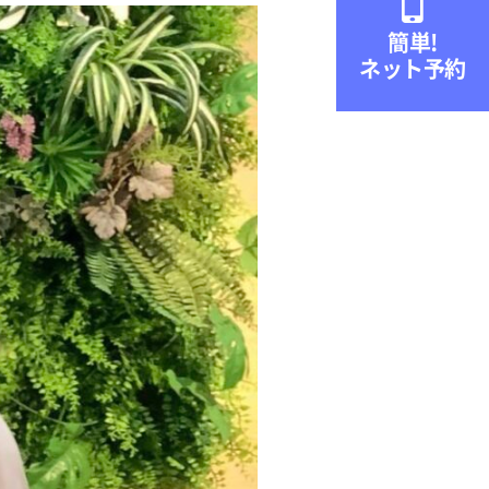

簡単!
ネット予約