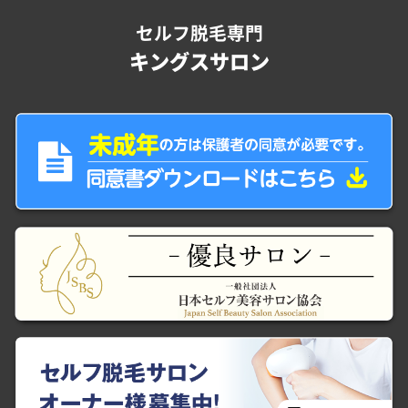
セルフ脱毛専門
キングスサロン