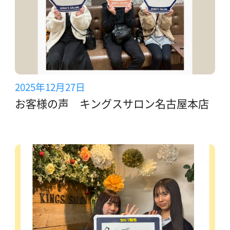
2025年12月27日
お客様の声 キングスサロン名古屋本店