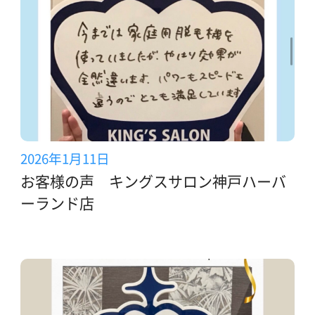
2026年1月11日
お客様の声 キングスサロン神戸ハーバ
ーランド店