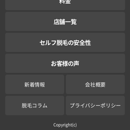
料金
店舗一覧
セルフ脱毛の安全性
お客様の声
新着情報
会社概要
脱毛コラム
プライバシーポリシー
Copyright(c)