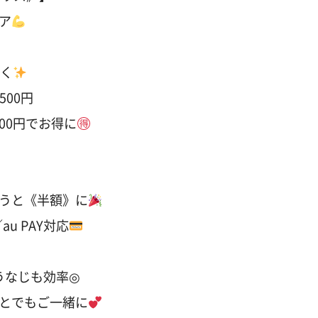
ア
しく
500円
00円でお得に
うと《半額》に
u PAY対応
うなじも効率◎
とでもご一緒に