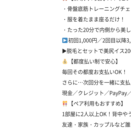
・骨盤底筋トレーニングチェ
・服を着たまま座るだけ！
・たった20分で内側から美
初回1,000円／2回目以降3,
▶︎脱毛とセットで美尻イス20
【都度払い制で安心】
毎回その都度お支払いOK！
さらに…次回分を一緒に支払
現金／クレジット／PayPay／a
【ペア利用もおすすめ】
1部屋に2人以上OK！背中や
友達・家族・カップルなど誰