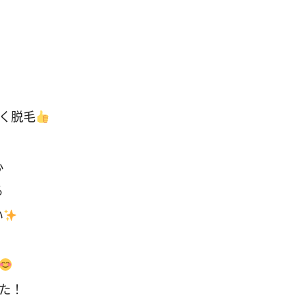
く脱毛
心
る
い
た！