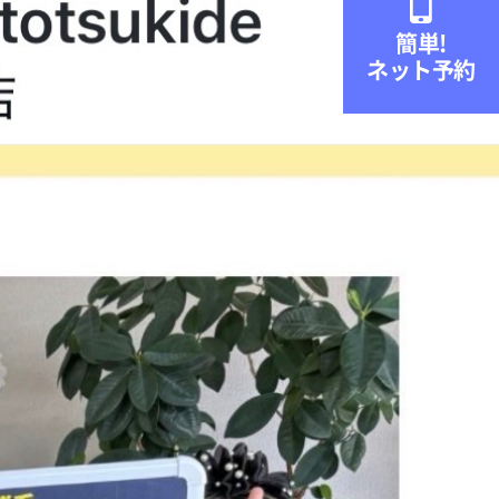

簡単!
ネット予約