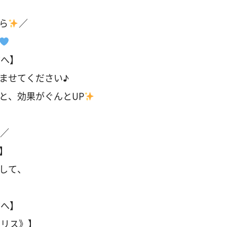
ら
／
方へ】
ませてください♪
と、効果がぐんとUP
ス／
円】
して、
方へ】
ジリス》】