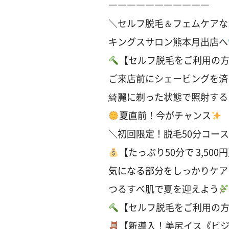
―――――――――――
＼セルフ脱毛＆フェムケアな
キングスサロン熊本月出店へ
【セルフ脱毛をご利用の
ご来店前にシェービングを済
綺麗に剃った状態で照射する
夏直前！今がチャンス
＼初回限定！脱毛50分コー
【たっぷり50分で 3,500
気になる部分をしっかりケア
つるすべ肌で夏を迎えよう
【セルフ脱毛をご利用の
【新導入！美尻イス《ビ