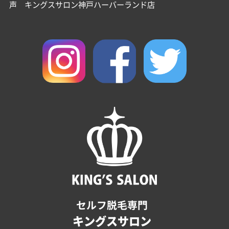
声 キングスサロン神戸ハーバーランド店
セルフ脱毛専門
キングスサロン