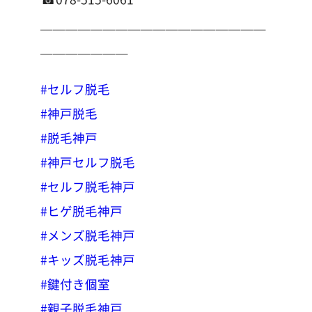
＿＿＿＿＿＿＿＿＿＿＿＿＿＿＿＿＿＿
＿＿＿＿＿＿＿
#セルフ脱毛
#神戸脱毛
#脱毛神戸
#神戸セルフ脱毛
#セルフ脱毛神戸
#ヒゲ脱毛神戸
#メンズ脱毛神戸
#キッズ脱毛神戸
#鍵付き個室
#親子脱毛神戸