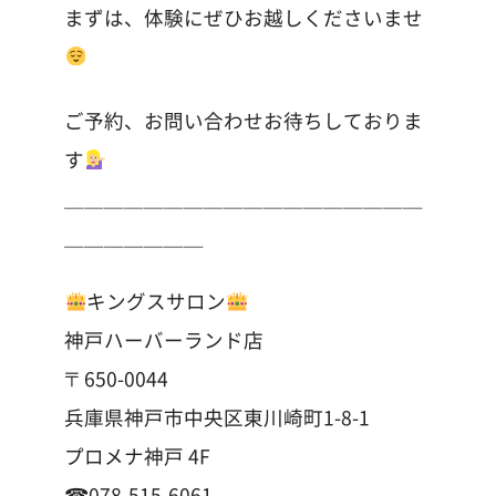
まずは、体験にぜひお越しくださいませ
ご予約、お問い合わせお待ちしておりま
す
＿＿＿＿＿＿＿＿＿＿＿＿＿＿＿＿＿＿
＿＿＿＿＿＿＿
キングスサロン
神戸ハーバーランド店
〒650-0044
兵庫県神戸市中央区東川崎町1-8-1
プロメナ神戸 4F
☎︎078-515-6061