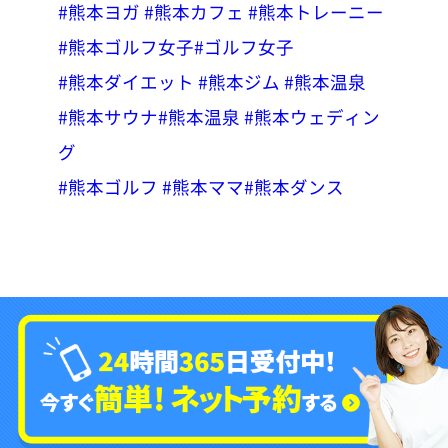
#熊本ヨガ
#熊本カフェ
#熊本トレーニー
#熊本ゴルフ女子
#ゴルフ女子
#熊本ダイエット
#熊本ジム
#熊本温泉
#熊本サウナ
#熊本温泉
#熊本ウェディン
グ
#熊本ゴルフ
#熊本ママ
#熊本ダンス