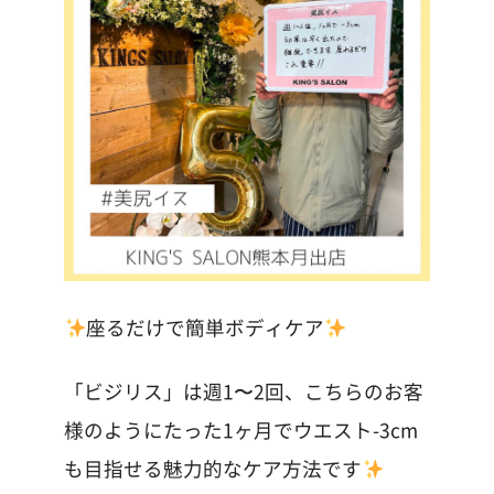
座るだけで簡単ボディケア
「ビジリス」は週1〜2回、こちらのお客
様のようにたった1ヶ月でウエスト-3cm
も目指せる魅力的なケア方法です