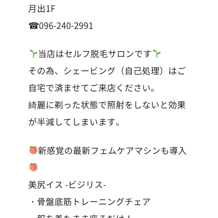
月出1F
☎︎096-240-2991
当店はセルフ脱毛サロンです
その為、シェービング（自己処理）はご
自宅で済ませてご来店ください。
綺麗に剃った状態で照射をしないと効果
が半減してしまいます。
新感覚の最新フェムケアマシンも導入
美尻イス -ビジリス-
・骨盤底筋トレーニングチェア