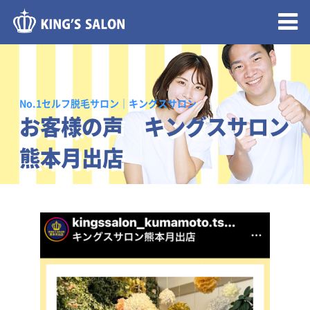
メニュー開閉
No.1セルフ脱毛サロン｜キングスサロン
お客様の声 キングスサロン
熊本月出店