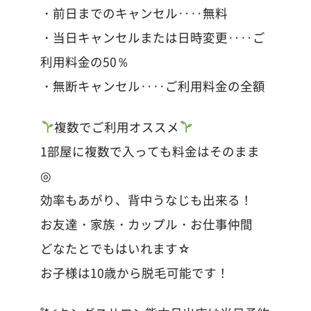
・前日までのキャンセル‥‥無料
・当日キャンセルまたは日時変更‥‥ご
利用料金の50％
・無断キャンセル‥‥ご利用料金の全額
複数でご利用オススメ
1部屋に複数で入っても料金はそのまま
◎
効率もあがり、背中うなじも出来る！
お友達・家族・カップル・お仕事仲間
どなたとでもはいれます☆
お子様は10歳から脱毛可能です！