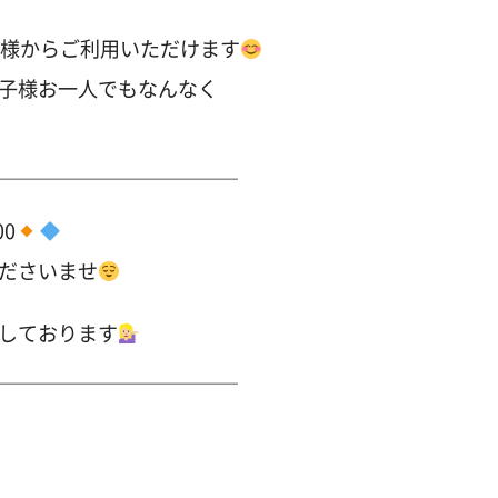
子様からご利用いただけます
子様お一人でもなんなく
＿＿＿＿＿＿＿＿＿＿＿＿
00
ださいませ
しております
＿＿＿＿＿＿＿＿＿＿＿＿