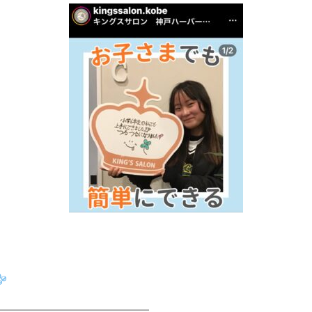
＿＿＿＿＿＿＿＿＿＿＿＿