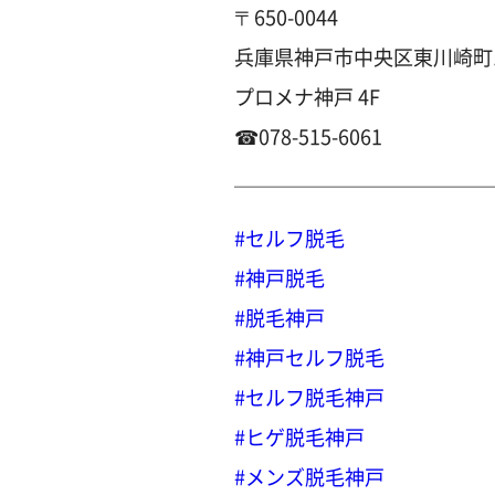
〒650-0044
兵庫県神戸市中央区東川崎町1-
プロメナ神戸 4F
☎︎078-515-6061
＿＿＿＿＿＿＿＿＿＿＿＿＿
#セルフ脱毛
#神戸脱毛
#脱毛神戸
#神戸セルフ脱毛
#セルフ脱毛神戸
#ヒゲ脱毛神戸
#メンズ脱毛神戸