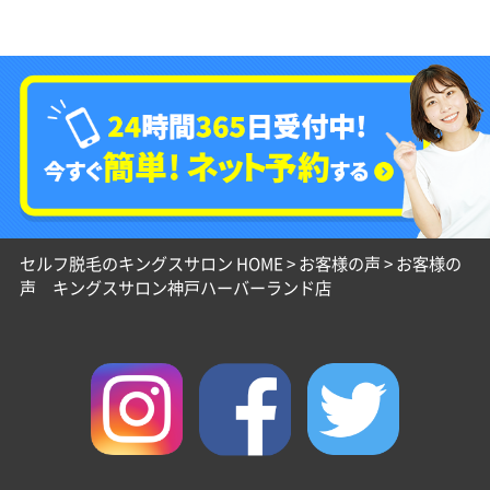
セルフ脱毛のキングスサロン HOME
>
お客様の声
>
お客様の
声 キングスサロン神戸ハーバーランド店