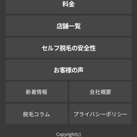
料金
店舗一覧
セルフ脱毛の安全性
お客様の声
新着情報
会社概要
脱毛コラム
プライバシーポリシー
Copyright(c)