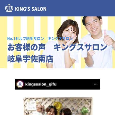
No.1セルフ脱毛サロン｜キングスサロン
お客様の声 キングスサロン
岐阜宇佐南店