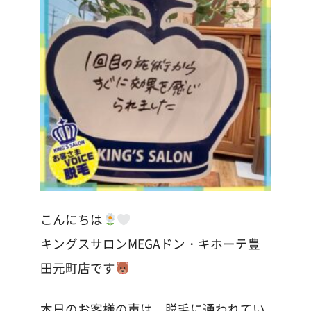
こんにちは
キングスサロンMEGAドン・キホーテ豊
田元町店です
本日のお客様の声は、脱毛に通われてい