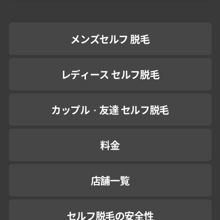
メンズセルフ 脱毛
レディース セルフ脱毛
カップル・友達 セルフ脱毛
料金
店舗一覧
セルフ脱毛の安全性