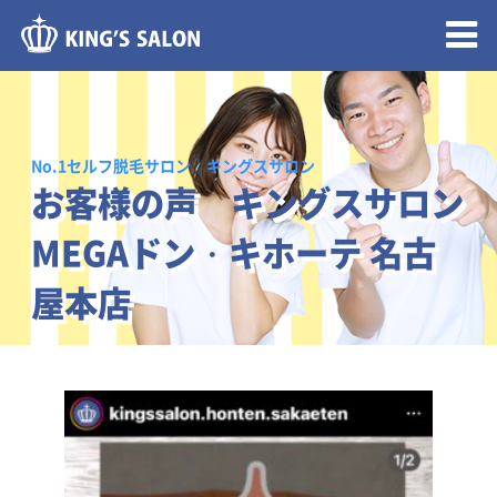
メニュー開閉
No.1セルフ脱毛サロン｜キングスサロン
お客様の声 キングスサロン
MEGAドン・キホーテ 名古
屋本店