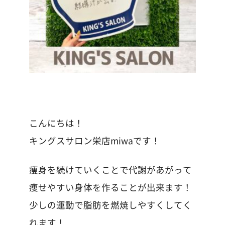
こんにちは！
キングスサロン栄店miwaです！
痩身を続けていくことで代謝があがって
痩せやすい身体を作ることが出来ます！
少しの運動で脂肪を燃焼しやすくしてく
れます！