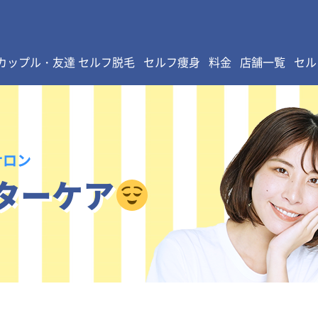
カップル・友達 セルフ脱毛
セルフ痩身
料金
店舗一覧
セル
サロン
ターケア