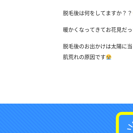
脱毛後は何をしてますか？？
暖かくなってきてお花見だっ
脱毛後のお出かけは太陽に当
肌荒れの原因です