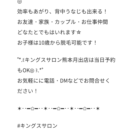
◎
効率もあがり、背中うなじも出来る！
お友達・家族・カップル・お仕事仲間
どなたとでもはいれます☆
お子様は10歳から脱毛可能です！
˚*.꒰キングスサロン熊本月出店は当日予約
もOK◎ ꒱.*˚
お気軽にに電話・DMなどでお問合せく
ださい！
✶･･━✩━･･✶･･━✩━･･✶･･━✩━･･✶
#キングスサロン